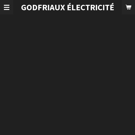
GODFRIAUX ÉLECTRICITÉ
Passer
au
contenu
principal